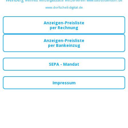
Weinfest
Winzergaststätte
Winzerverein
www.bad-bodendorf.de
www.dorfschell-digital.de
Anzeigen-Preisliste
per Rechnung
Anzeigen-Preisliste
per Bankeinzug
SEPA - Mandat
Impressum