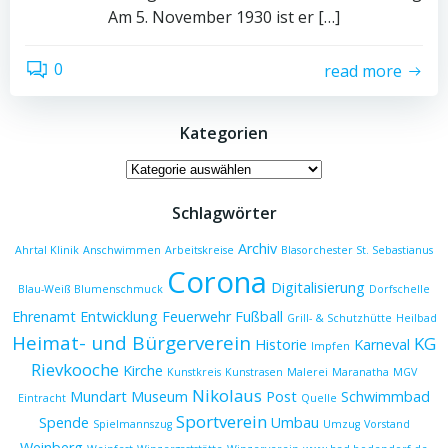
Am 5. November 1930 ist er […]
0
read more
Kategorien
Kategorien
Schlagwörter
Archiv
Ahrtal Klinik
Anschwimmen
Arbeitskreise
Blasorchester St. Sebastianus
Corona
Digitalisierung
Blau-Weiß
Blumenschmuck
Dorfschelle
Ehrenamt
Entwicklung
Feuerwehr
Fußball
Grill- & Schutzhütte
Heilbad
Heimat- und Bürgerverein
KG
Historie
Karneval
Impfen
Rievkooche
Kirche
Kunstkreis
Kunstrasen
Malerei
Maranatha
MGV
Nikolaus
Mundart
Museum
Post
Schwimmbad
Eintracht
Quelle
Sportverein
Spende
Umbau
Spielmannszug
Umzug
Vorstand
Weinberg