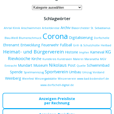
navigation
navigation
Kategorien
Schlagwörter
Archiv
Ahrtal Klinik
Anschwimmen
Arbeitskreise
Blasorchester St. Sebastianus
Corona
Digitalisierung
Blau-Weiß
Blumenschmuck
Dorfschelle
Ehrenamt
Entwicklung
Feuerwehr
Fußball
Grill- & Schutzhütte
Heilbad
Heimat- und Bürgerverein
KG
Historie
Karneval
Impfen
Rievkooche
Kirche
Kunstkreis
Kunstrasen
Malerei
Maranatha
MGV
Nikolaus
Mundart
Museum
Post
Schwimmbad
Eintracht
Quelle
Sportverein
Spende
Umbau
Spielmannszug
Umzug
Vorstand
Weinberg
Weinfest
Winzergaststätte
Winzerverein
www.bad-bodendorf.de
www.dorfschell-digital.de
Anzeigen-Preisliste
per Rechnung