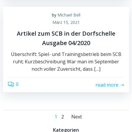
by
Michael Bell
März 15, 2021
Artikel zum SCB in der Dorfschelle
Ausgabe 04/2020
Überschrift: Spiel- und Trainingsbetrieb beim SCB
ruht; Kurzbeschreibung War man im September
noch voller Zuversicht, dass […]
0
read more
Posts
Posts
Page
Page
1
2
Next
Kategorien