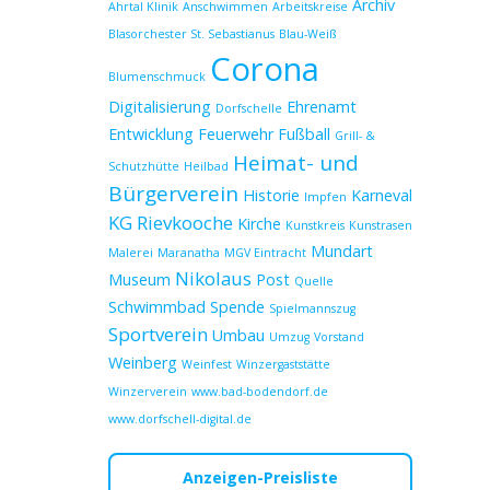
Archiv
Ahrtal Klinik
Anschwimmen
Arbeitskreise
Blasorchester St. Sebastianus
Blau-Weiß
Corona
Blumenschmuck
Digitalisierung
Ehrenamt
Dorfschelle
Entwicklung
Feuerwehr
Fußball
Grill- &
Heimat- und
Schutzhütte
Heilbad
Bürgerverein
Historie
Karneval
Impfen
KG Rievkooche
Kirche
Kunstkreis
Kunstrasen
Mundart
Malerei
Maranatha
MGV Eintracht
Nikolaus
Museum
Post
Quelle
Schwimmbad
Spende
Spielmannszug
Sportverein
Umbau
Umzug
Vorstand
Weinberg
Weinfest
Winzergaststätte
Winzerverein
www.bad-bodendorf.de
www.dorfschell-digital.de
Anzeigen-Preisliste