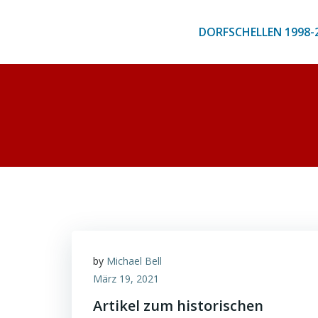
Zum
Inhalt
DORFSCHELLEN 1998-
springen
by
Michael Bell
März 19, 2021
Artikel zum historischen