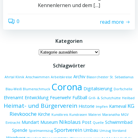
Kennenlernen und dem […]
0
read more
Kategorien
Kategorien
Schlagwörter
Archiv
Ahrtal Klinik
Anschwimmen
Arbeitskreise
Blasorchester St. Sebastianus
Corona
Digitalisierung
Blau-Weiß
Blumenschmuck
Dorfschelle
Ehrenamt
Entwicklung
Feuerwehr
Fußball
Grill- & Schutzhütte
Heilbad
Heimat- und Bürgerverein
KG
Historie
Karneval
Impfen
Rievkooche
Kirche
Kunstkreis
Kunstrasen
Malerei
Maranatha
MGV
Nikolaus
Mundart
Museum
Post
Schwimmbad
Eintracht
Quelle
Sportverein
Spende
Umbau
Spielmannszug
Umzug
Vorstand
Weinberg