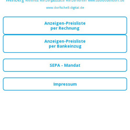
Weinfest
Winzergaststätte
Winzerverein
www.bad-bodendorf.de
www.dorfschell-digital.de
Anzeigen-Preisliste
per Rechnung
Anzeigen-Preisliste
per Bankeinzug
SEPA - Mandat
Impressum