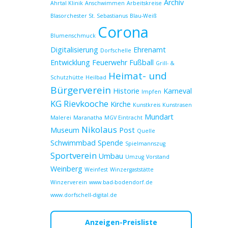
Archiv
Ahrtal Klinik
Anschwimmen
Arbeitskreise
Blasorchester St. Sebastianus
Blau-Weiß
Corona
Blumenschmuck
Digitalisierung
Ehrenamt
Dorfschelle
Entwicklung
Feuerwehr
Fußball
Grill- &
Heimat- und
Schutzhütte
Heilbad
Bürgerverein
Historie
Karneval
Impfen
KG Rievkooche
Kirche
Kunstkreis
Kunstrasen
Mundart
Malerei
Maranatha
MGV Eintracht
Nikolaus
Museum
Post
Quelle
Schwimmbad
Spende
Spielmannszug
Sportverein
Umbau
Umzug
Vorstand
Weinberg
Weinfest
Winzergaststätte
Winzerverein
www.bad-bodendorf.de
www.dorfschell-digital.de
Anzeigen-Preisliste