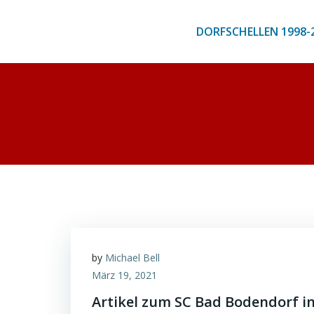
Zum
Inhalt
DORFSCHELLEN 1998-
springen
by
Michael Bell
März 19, 2021
Artikel zum SC Bad Bodendorf i