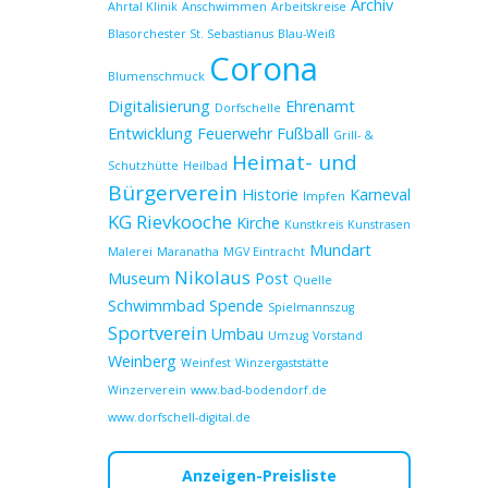
Archiv
Ahrtal Klinik
Anschwimmen
Arbeitskreise
Blasorchester St. Sebastianus
Blau-Weiß
Corona
Blumenschmuck
Digitalisierung
Ehrenamt
Dorfschelle
Entwicklung
Feuerwehr
Fußball
Grill- &
Heimat- und
Schutzhütte
Heilbad
Bürgerverein
Historie
Karneval
Impfen
KG Rievkooche
Kirche
Kunstkreis
Kunstrasen
Mundart
Malerei
Maranatha
MGV Eintracht
Nikolaus
Museum
Post
Quelle
Schwimmbad
Spende
Spielmannszug
Sportverein
Umbau
Umzug
Vorstand
Weinberg
Weinfest
Winzergaststätte
Winzerverein
www.bad-bodendorf.de
www.dorfschell-digital.de
Anzeigen-Preisliste