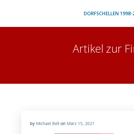
Zum
Inhalt
DORFSCHELLEN 1998-
springen
Artikel zur 
by
Michael Bell
on
März 15, 2021