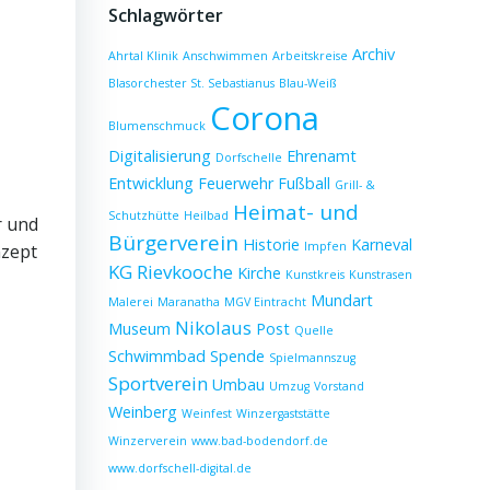
Schlagwörter
Archiv
Ahrtal Klinik
Anschwimmen
Arbeitskreise
Blasorchester St. Sebastianus
Blau-Weiß
Corona
Blumenschmuck
Digitalisierung
Ehrenamt
Dorfschelle
Entwicklung
Feuerwehr
Fußball
Grill- &
Heimat- und
Schutzhütte
Heilbad
r und
Bürgerverein
Historie
Karneval
Impfen
nzept
KG Rievkooche
Kirche
Kunstkreis
Kunstrasen
Mundart
Malerei
Maranatha
MGV Eintracht
Nikolaus
Museum
Post
Quelle
Schwimmbad
Spende
Spielmannszug
Sportverein
Umbau
Umzug
Vorstand
Weinberg
Weinfest
Winzergaststätte
Winzerverein
www.bad-bodendorf.de
www.dorfschell-digital.de