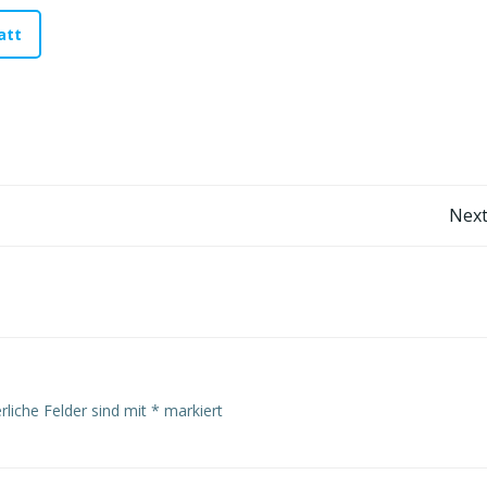
att
Post
Next
navigation
rliche Felder sind mit
*
markiert