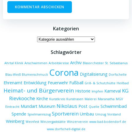
Kategorien
Kategorien
Schlagwörter
Archiv
Ahrtal Klinik
Anschwimmen
Arbeitskreise
Blasorchester St. Sebastianus
Corona
Digitalisierung
Blau-Weiß
Blumenschmuck
Dorfschelle
Ehrenamt
Entwicklung
Feuerwehr
Fußball
Grill- & Schutzhütte
Heilbad
Heimat- und Bürgerverein
KG
Historie
Karneval
Impfen
Rievkooche
Kirche
Kunstkreis
Kunstrasen
Malerei
Maranatha
MGV
Nikolaus
Mundart
Museum
Post
Schwimmbad
Eintracht
Quelle
Sportverein
Spende
Umbau
Spielmannszug
Umzug
Vorstand
Weinberg
Weinfest
Winzergaststätte
Winzerverein
www.bad-bodendorf.de
www.dorfschell-digital.de