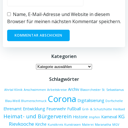
Name, E-Mail-Adresse und Website in diesem
Browser für meinen nächsten Kommentar speichern.
Kategorien
Kategorien
Schlagwörter
Archiv
Ahrtal Klinik
Anschwimmen
Arbeitskreise
Blasorchester St. Sebastianus
Corona
Digitalisierung
Blau-Weiß
Blumenschmuck
Dorfschelle
Ehrenamt
Entwicklung
Feuerwehr
Fußball
Grill- & Schutzhütte
Heilbad
Heimat- und Bürgerverein
KG
Historie
Karneval
Impfen
Rievkooche
Kirche
Kunstkreis
Kunstrasen
Malerei
Maranatha
MGV