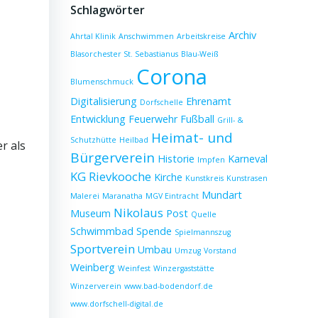
Schlagwörter
Archiv
Ahrtal Klinik
Anschwimmen
Arbeitskreise
Blasorchester St. Sebastianus
Blau-Weiß
Corona
Blumenschmuck
Digitalisierung
Ehrenamt
Dorfschelle
Entwicklung
Feuerwehr
Fußball
Grill- &
Heimat- und
Schutzhütte
Heilbad
r als
Bürgerverein
Historie
Karneval
Impfen
KG Rievkooche
Kirche
Kunstkreis
Kunstrasen
Mundart
Malerei
Maranatha
MGV Eintracht
Nikolaus
Museum
Post
Quelle
Schwimmbad
Spende
Spielmannszug
Sportverein
Umbau
Umzug
Vorstand
Weinberg
Weinfest
Winzergaststätte
Winzerverein
www.bad-bodendorf.de
www.dorfschell-digital.de