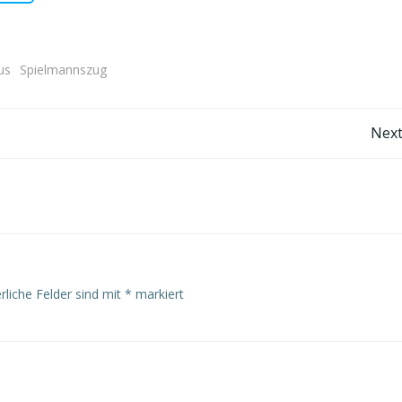
us
Spielmannszug
Post
Next
navigation
rliche Felder sind mit
*
markiert