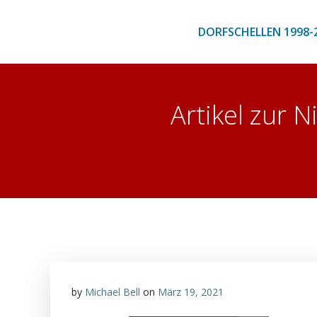
Zum
Inhalt
DORFSCHELLEN 1998-
springen
Artikel zur 
by
Michael Bell
on
März 19, 2021