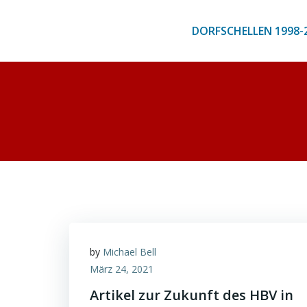
Zum
Inhalt
DORFSCHELLEN 1998-
springen
by
Michael Bell
März 24, 2021
Artikel zur Zukunft des HBV in