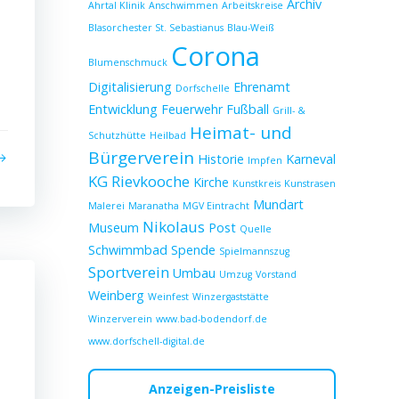
Archiv
Ahrtal Klinik
Anschwimmen
Arbeitskreise
Blasorchester St. Sebastianus
Blau-Weiß
Corona
Blumenschmuck
Digitalisierung
Ehrenamt
Dorfschelle
Entwicklung
Feuerwehr
Fußball
Grill- &
Heimat- und
Schutzhütte
Heilbad
Bürgerverein
Historie
Karneval
Impfen
KG Rievkooche
Kirche
Kunstkreis
Kunstrasen
Mundart
Malerei
Maranatha
MGV Eintracht
Nikolaus
Museum
Post
Quelle
Schwimmbad
Spende
Spielmannszug
Sportverein
Umbau
Umzug
Vorstand
Weinberg
Weinfest
Winzergaststätte
Winzerverein
www.bad-bodendorf.de
www.dorfschell-digital.de
Anzeigen-Preisliste