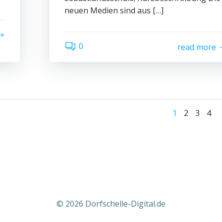
neuen Medien sind aus […]
0
read more
Posts
Page
Page
Page
Pag
1
2
3
4
navig
© 2026 Dorfschelle-Digital.de